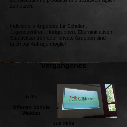
zu nutzen.
Individuelle Angebote für Schulen,
Jugendzentren, Hortgruppen, Elterninitiativen,
Stadtteilzentren oder private Gruppen sind
auch auf Anfrage möglich.
Vergangenes
in der
Offenen Schule
Waldau
Juli 2024