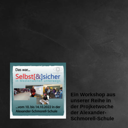
Ein Workshop aus
unserer Reihe in
der Projketwoche
der Alexander-
Schmorell-Schule