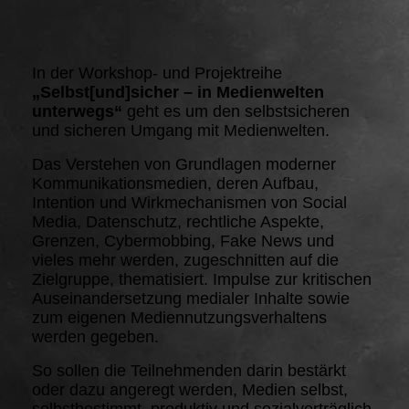
In der Workshop- und Projektreihe
„Selbst[und]sicher – in Medienwelten
unterwegs“
geht es um den selbstsicheren
und sicheren Umgang mit Medienwelten.
Das Verstehen von Grundlagen moderner
Kommunikationsmedien, deren Aufbau,
Intention und Wirkmechanismen von Social
Media, Datenschutz, rechtliche Aspekte,
Grenzen, Cybermobbing, Fake News und
vieles mehr werden, zugeschnitten auf die
Zielgruppe, thematisiert. Impulse zur kritischen
Auseinandersetzung medialer Inhalte sowie
zum eigenen Mediennutzungsverhaltens
werden gegeben.
So sollen die Teilnehmenden darin bestärkt
oder dazu angeregt werden, Medien selbst,
selbstbestimmt, produktiv und sozialverträglich